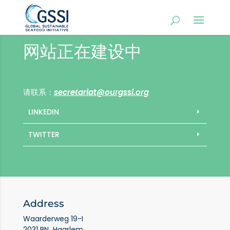
网站正在建设中
请联系：
secretariat@ourgssi.org
LINKEDIN
TWITTER
Address
Waarderweg 19-I
2031 BN Haarlem